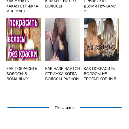
КАК УЗНАТЬ
К ЧЕМУ СНИТСЯ
ПРИЧЕСКА С
КАКАЯ СТРИЖКА
ВОЛОСЫ
ДВУМЯ ПУЧКАМИ
МНЕ ИДЕТ
И
РАСПУЩЕННЫМИ
ВОЛОСАМИ КАК
СДЕЛАТЬ
ПОЭТАПНО
КАК ПОКРАСИТЬ
КАК НАЗЫВАЕТСЯ
КАК ПОКРАСИТЬ
ВОЛОСЫ В
СТРИЖКА КОГДА
ВОЛОСЫ НЕ
ДОМАШНИХ
ВОЛОСЫ РАЗНОЙ
ТРОГАЯ КОРНИ В
УСЛОВИЯХ
ДЛИНЫ
ДОМАШНИХ
САМОЙ СЕБЕ БЕЗ
УСЛОВИЯХ
КРАСКИ
Реклама