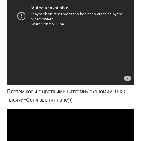
Плетём косы с цветными нитками// экономим 1500
тысячи//Соня звонит папе)))