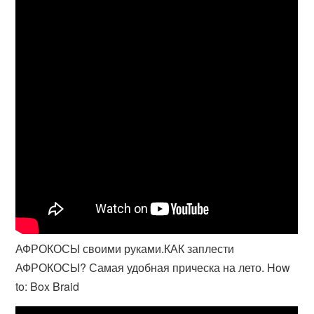
АФРОКОСЫ своими руками.КАК заплести
АФРОКОСЫ? Самая удобная прическа на лето. How
to: Box Braid