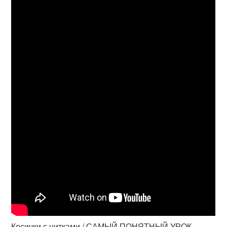
Косички с нитками / САМЫЙ ПОНЯТНЫЙ УРОК