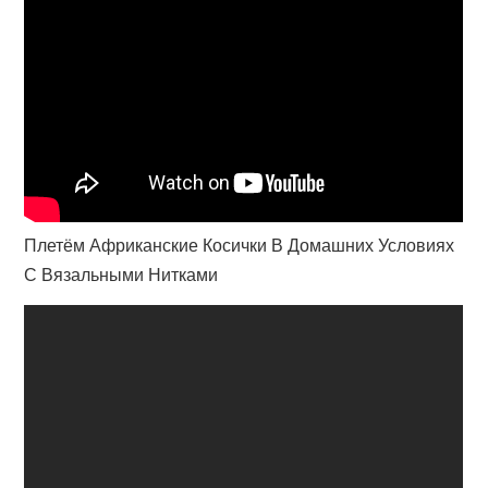
Плетём Африканские Косички В Домашних Условиях
С Вязальными Нитками