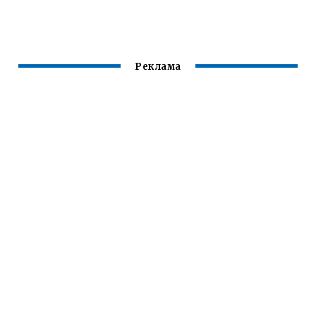
НОВЫЙ ГОД
ТИПУ ЛИЦА
Реклама