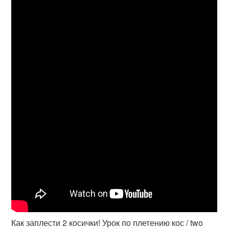
Как заплести 2 косички! Урок по плетению кос / two