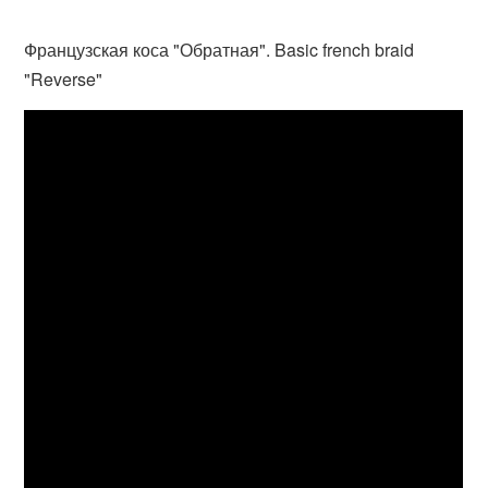
Французская коса "Обратная". Basic french braid
"Reverse"