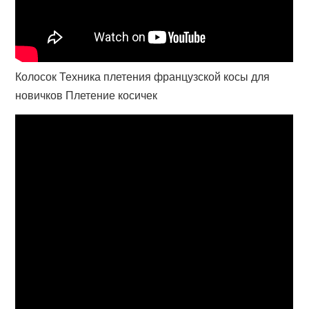
Колосок Техника плетения французской косы для
новичков Плетение косичек