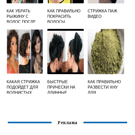
КАК УБРАТЬ
КАК ПРАВИЛЬНО
СТРИЖКА ПАЖ
РЫЖИНУ С
ПОКРАСИТЬ
ВИДЕО
ВОЛОС ПОСЛЕ
ВОЛОСЫ
ОКРАШИВАНИЯ
КРАСКОЙ ЭСТЕЛЬ
ТЕМНЫХ ВОЛОС
КАКАЯ СТРИЖКА
БЫСТРЫЕ
КАК ПРАВИЛЬНО
ПОДОЙДЕТ ДЛЯ
ПРИЧЕСКИ НА
РАЗВЕСТИ ХНУ
ВОЛНИСТЫХ
ДЛИННЫЕ
ДЛЯ
ВОЛОС
ВОЛОСЫ НА
ОКРАШИВАНИЯ
КАЖДЫЙ ДЕНЬ
ВОЛОС
СВОИМИ РУКАМИ
НА РАБОТУ
Реклама