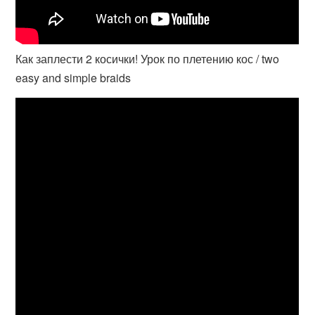
Как заплести 2 косички! Урок по плетению кос / two
easy and simple braids