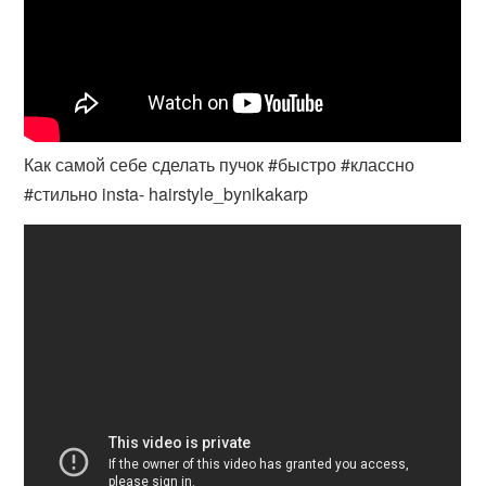
Как самой себе сделать пучок #быстро #классно
#стильно insta- hairstyle_bynikakarp