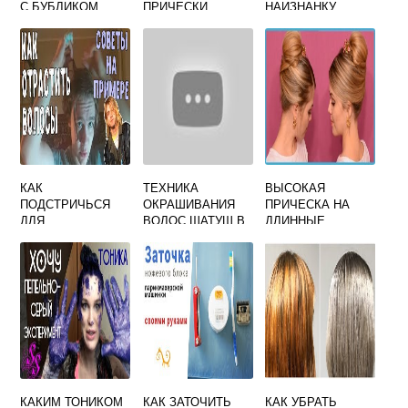
С БУБЛИКОМ
ПРИЧЕСКИ
НАИЗНАНКУ
ПОШАГОВО
КАК
ТЕХНИКА
ВЫСОКАЯ
ПОДСТРИЧЬСЯ
ОКРАШИВАНИЯ
ПРИЧЕСКА НА
ДЛЯ
ВОЛОС ШАТУШ В
ДЛИННЫЕ
ОТРАЩИВАНИЯ
ДОМАШНИХ
ВОЛОСЫ СВОИМИ
ВОЛОС МУЖЧИНЕ
УСЛОВИЯХ
РУКАМИ
ПОШАГОВАЯ
ИНСТРУКЦИЯ
КАКИМ ТОНИКОМ
КАК ЗАТОЧИТЬ
КАК УБРАТЬ