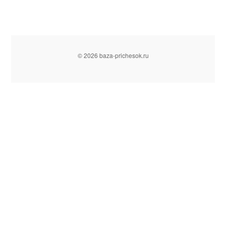
© 2026 baza-prichesok.ru