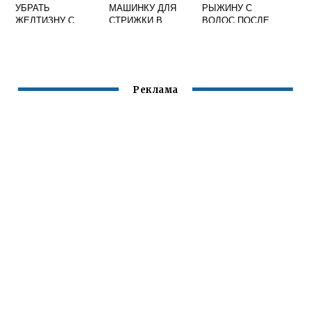
УБРАТЬ
МАШИНКУ ДЛЯ
РЫЖИНУ С
ЖЕЛТИЗНУ С
СТРИЖКИ В
ВОЛОС ПОСЛЕ
ВОЛОС ПОСЛЕ
ДОМАШНИХ
ОКРАШИВАНИЯ В
ОКРАШИВАНИЯ
УСЛОВИЯХ
ДОМАШНИХ
УСЛОВИЯХ
ОТЗЫВЫ
Реклама