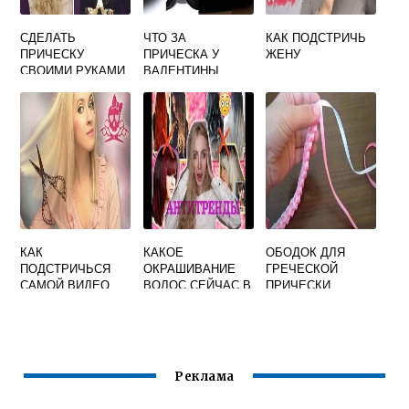
СДЕЛАТЬ
ЧТО ЗА
КАК ПОДСТРИЧЬ
ПРИЧЕСКУ
ПРИЧЕСКА У
ЖЕНУ
СВОИМИ РУКАМИ
ВАЛЕНТИНЫ
НА СРЕДНИЕ
ПЕТРЕНКО НА
ГОЛОВЕ
КАК
КАКОЕ
ОБОДОК ДЛЯ
ПОДСТРИЧЬСЯ
ОКРАШИВАНИЕ
ГРЕЧЕСКОЙ
САМОЙ ВИДЕО
ВОЛОС СЕЙЧАС В
ПРИЧЕСКИ
МОДЕ НА
СВОИМИ РУКАМИ
КОРОТКИЕ
ВОЛОСЫ
Реклама