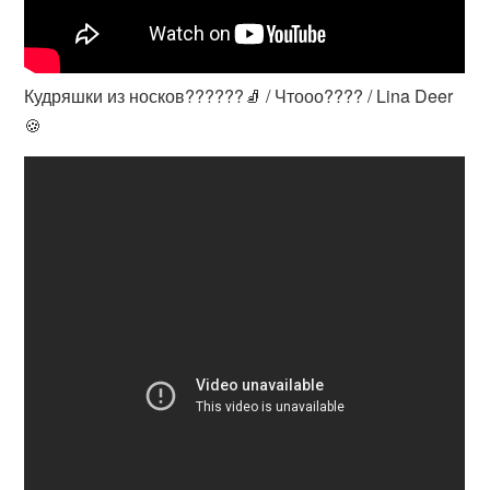
Кудряшки из носков??????🧦 / Чтооо???? / Lina Deer
🍪