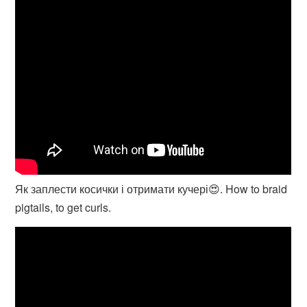
Як заплести косички і отримати кучері😍. How to braid
pigtails, to get curls.