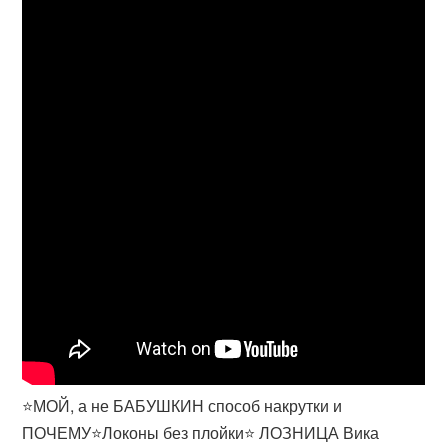
⭐МОЙ, а не БАБУШКИН способ накрутки и
ПОЧЕМУ⭐Локоны без плойки⭐ ЛОЗНИЦА Вика