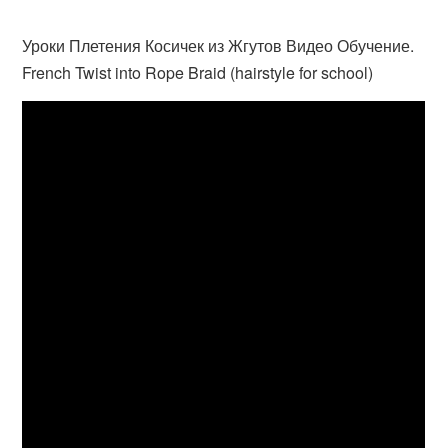
Уроки Плетения Косичек из Жгутов Видео Обучение.
French Twist into Rope Braid (hairstyle for school)