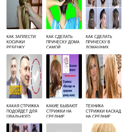
КАК ЗАПЛЕСТИ
КАК СДЕЛАТЬ
КАК СДЕЛАТЬ
КОСИЧКИ
ПРИЧЕСКУ ДОМА
ПРИЧЕСКУ В
РЕБЕНКУ
САМОЙ
ДОМАШНИХ
ПОШАГОВАЯ
УСЛОВИЯХ НА
ИНСТРУКЦИЯ ДЛЯ
СРЕДНИЕ
НАЧИНАЮЩЕГО
ВОЛОСЫ
НА КОРОТКИЕ
ВОЛОСЫ
КАКАЯ СТРИЖКА
КАКИЕ БЫВАЮТ
ТЕХНИКА
ПОДОЙДЕТ ДЛЯ
СТРИЖКИ НА
СТРИЖКИ КАСКАД
ОВАЛЬНОГО
СРЕДНИЕ
НА СРЕДНИЕ
ЛИЦА
ВОЛОСЫ
ВОЛОСЫ ВИДЕО