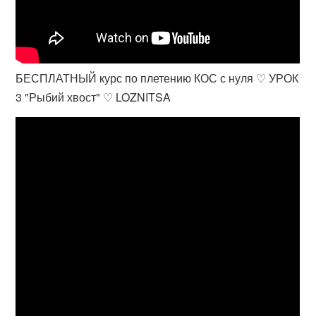
БЕСПЛАТНЫЙ курс по плетению КОС с нуля ♡ УРОК
3 "Рыбий хвост" ♡ LOZNITSA