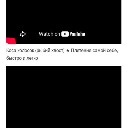
Коса колосок (рыбий хвост) ★ Плетение самой себе,
быстро и легко