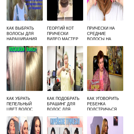
КАК ВЫБРАТЬ
ГЕОРГИЙ КОТ
ПРИЧЕСКИ НА
ВОЛОСЫ ДЛЯ
ПРИЧЕСКИ
СРЕДНИЕ
НАРАЩИВАНИЯ
ВИДЕО МАСТЕР
ВОЛОСЫ НА
КЛАСС
СКОРУЮ РУКУ В
ДОМАШНИХ
УСЛОВИЯХ
КАК УБРАТЬ
КАК ПОДОБРАТЬ
КАК УГОВОРИТЬ
ПЕПЕЛЬНЫЙ
БРАШИНГ ДЛЯ
РЕБЕНКА
ЦВЕТ ВОЛОС
ВОЛОС ДЛЯ
ПОДСТРИЧЬСЯ
ПОСЛЕ
УКЛАДКИ
МАЛЬЧИК 3 ГОДА
ОКРАШИВАНИЯ