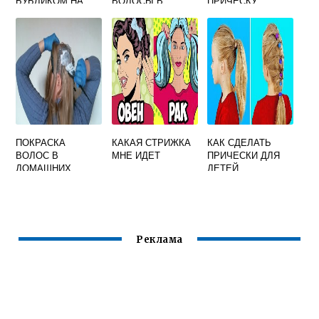
БУБЛИКОМ НА
ВОЛОСЫ В
ПРИЧЕСКУ
ДЛИННЫЕ
ДОМАШНИХ
ВОЛОСЫ
УСЛОВИЯХ
ВИДЕО
ПОКРАСКА
КАКАЯ СТРИЖКА
КАК СДЕЛАТЬ
ВОЛОС В
МНЕ ИДЕТ
ПРИЧЕСКИ ДЛЯ
ДОМАШНИХ
ДЕТЕЙ
УСЛОВИЯХ
ВИДЕО
Реклама