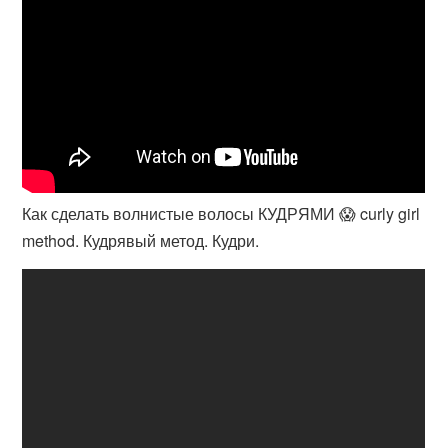
Как сделать волнистые волосы КУДРЯМИ 😱 curly girl
method. Кудрявый метод. Кудри.