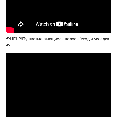
💜HELP!Пушистые вьющиеся волосы Уход и укладка
💜