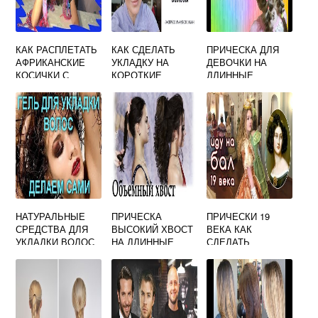
КАК РАСПЛЕТАТЬ
КАК СДЕЛАТЬ
ПРИЧЕСКА ДЛЯ
АФРИКАНСКИЕ
УКЛАДКУ НА
ДЕВОЧКИ НА
КОСИЧКИ С
КОРОТКИЕ
ДЛИННЫЕ
КАНЕКАЛОНОМ
ВОЛОСЫ БЕЗ
ВОЛОСЫ СВОИМИ
ФЕНА И УТЮЖКА
РУКАМИ
ПОШАГОВАЯ
ЛЕГКИЕ
НАТУРАЛЬНЫЕ
ПРИЧЕСКА
ПРИЧЕСКИ 19
СРЕДСТВА ДЛЯ
ВЫСОКИЙ ХВОСТ
ВЕКА КАК
УКЛАДКИ ВОЛОС
НА ДЛИННЫЕ
СДЕЛАТЬ
В ДОМАШНИХ
ВОЛОСЫ КАК
УСЛОВИЯХ
ДЕЛАТЬ