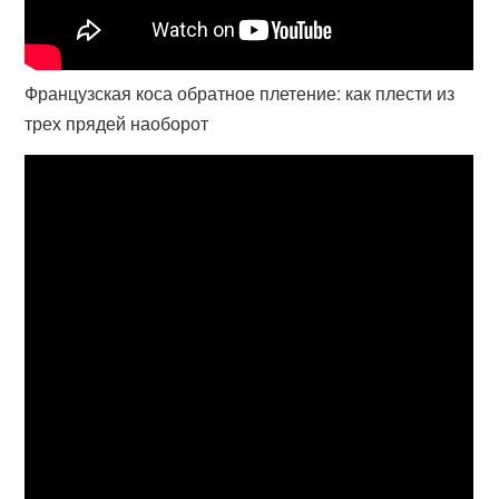
Французская коса обратное плетение: как плести из
трех прядей наоборот