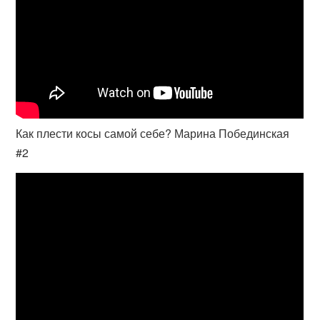
Как плести косы самой себе? Марина Побединская
#2