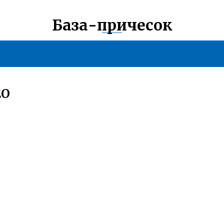
База-причесок
ЕО