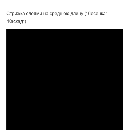
Стрижка слоями на среднюю длину ("Лесенка",
"Каскад")