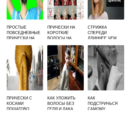
ПРОСТЫЕ
ПРИЧЕСКИ НА
СТРИЖКА
ПОВСЕДНЕВНЫЕ
КОРОТКИЕ
СПЕРЕДИ
ПРИЧЕСКИ НА
ВОЛОСЫ НА
ДЛИННЕЕ ЧЕМ
СРЕДНИЕ
КАЖДЫЙ ДЕНЬ
СЗАДИ
ВОЛОСЫ СВОИМИ
ВИДЕО
РУКАМИ
ПРИЧЕСКИ С
КАК УЛОЖИТЬ
КАК
КОСАМИ
ВОЛОСЫ БЕЗ
ПОДСТРИЧЬСЯ
ПОШАГОВО
ГЕЛЯ И ЛАКА
САМОМУ
МУЖЧИНЕ
НОЖНИЦАМИ