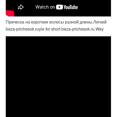
Прическа на короткие волосы разной длины.Легкий
baza-prichesok.ruyle for short baza-prichesok.ru Way