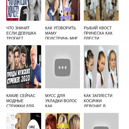
ЧТО ЗНАЧИТ
КАК УГОВОРИТЬ
РЫБИЙ ХВОСТ
ЕСЛИ ДЕВУШКА
МАМУ
ПРИЧЕСКА КАК
ТРОГАЕТ
ПОДСТРИЧЬ МНЕ
ПЛЕСТИ
ВОЛОСЫ ПАРНЯ
ВОЛОСЫ
НА ГОЛОВЕ
КАКИЕ СЕЙЧАС
МУСС ДЛЯ
КАК ЗАПЛЕСТИ
МОДНЫЕ
УКЛАДКИ ВОЛОС
КОСИЧКИ
СТРИЖКИ ДЛЯ
КАК
ДЕВОЧКЕ В
МАЛЬЧИКОВ
ПОЛЬЗОВАТЬСЯ
ШКОЛУ
ЖЕНЩИНАМ