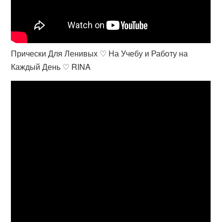
Прически Для Ленивых ♡ На Учебу и Работу на
Каждый День ♡ RINA