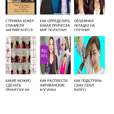
СТРИЖКА КОКЕР
КАК ОПРЕДЕЛИТЬ
ОБЪЕМНАЯ
СПАНИЕЛЯ
КАКАЯ ПРИЧЕСКА
УКЛАДКА НА
АНГЛИЙСКОГО В
МНЕ ПОДХОДИТ
СРЕДНИЕ
ДОМАШНИХ
ВОЛОСЫ В
УСЛОВИЯХ
ДОМАШНИХ
УСЛОВИЯХ
КАКИЕ МОЖНО
КАК РАСПЛЕСТИ
КАК ПОДСТРИЧЬ
СДЕЛАТЬ
АФРИКАНСКИЕ
САМУ СЕБЯ
ПРИЧЕСКИ НА
КОСИЧКИ
ВИДЕО
СРЕДНИЕ
ВОЛОСЫ