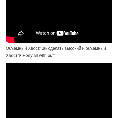
Объемный Хвост/Как сделать высокий и объемный
Хвост💚 Ponytail with puff