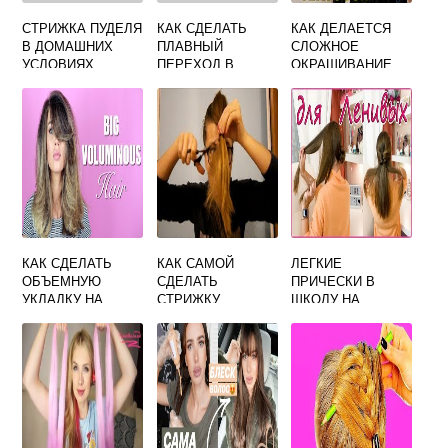
СТРИЖКА ПУДЕЛЯ
КАК СДЕЛАТЬ
КАК ДЕЛАЕТСЯ
В ДОМАШНИХ
ПЛАВНЫЙ
СЛОЖНОЕ
УСЛОВИЯХ
ПЕРЕХОД В
ОКРАШИВАНИЕ
МАШИНКОЙ
МУЖСКОЙ
ВОЛОС
СТРИЖКЕ
МАШИНКОЙ
КАК СДЕЛАТЬ
КАК САМОЙ
ЛЕГКИЕ
ОБЪЕМНУЮ
СДЕЛАТЬ
ПРИЧЕСКИ В
УКЛАДКУ НА
СТРИЖКУ
ШКОЛУ НА
СРЕДНИЕ
ДЛИННЫЕ
ВОЛОСЫ
ВОЛОСЫ СВОИМИ
РУКАМИ