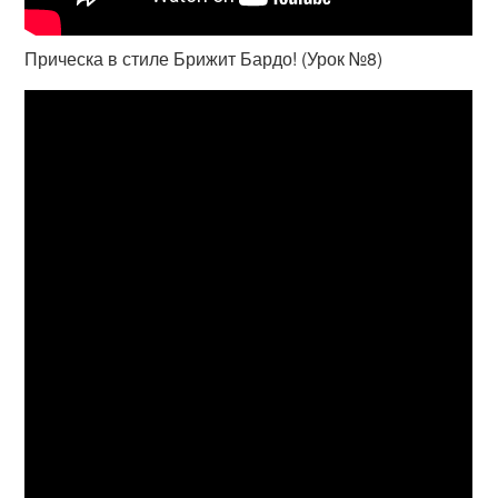
Прическа в стиле Брижит Бардо! (Урок №8)