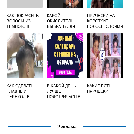
КАК ПОКРАСИТЬ
КАКОЙ
ПРИЧЕСКИ НА
ВОЛОСЫ ИЗ
ОКИСЛИТЕЛЬ
КОРОТКИЕ
ТЕМНОГО В
ВЫБРАТЬ ДЛЯ
ВОЛОСЫ СВОИМИ
БОЛЕЕ СВЕТЛЫЙ
ОКРАШИВАНИЯ
РУКАМИ
РУСЫХ ВОЛОС
КАК СДЕЛАТЬ
В КАКОЙ ДЕНЬ
КАКИЕ ЕСТЬ
ПЛАВНЫЙ
ЛУЧШЕ
ПРИЧЕСКИ
ПЕРЕХОД В
ПОДСТРИЧЬСЯ В
МУЖСКОЙ
ФЕВРАЛЕ 2020
СТРИЖКЕ
НОЖНИЦАМИ
Реклама