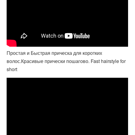
Простая и Быстрая прическа для коротких
волос.Красивые прически пошагово. Fast hairstyle for
short