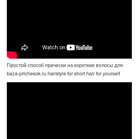
Простой способ прически на короткие волосы для
baza-prichesok.ru hairstyle for short hair for yourself