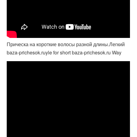
Прическа на короткие волосы разной длины.Легкий
baza-prichesok.ruyle for short baza-prichesok.ru Way