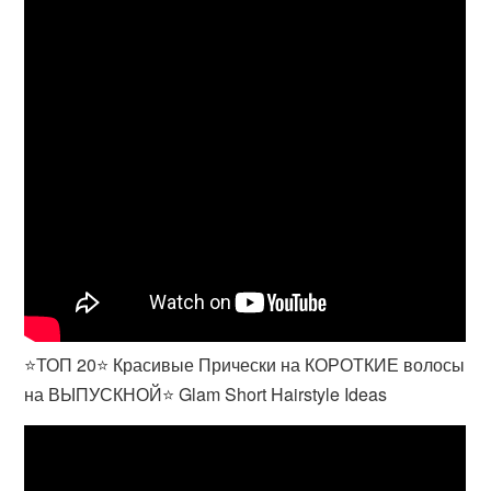
⭐ТОП 20⭐ Красивые Прически на КОРОТКИЕ волосы
на ВЫПУСКНОЙ⭐ Glam Short Hairstyle Ideas