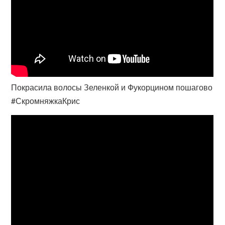
Покрасила волосы Зеленкой и Фукорцином пошагово
#СкромняжкаКрис