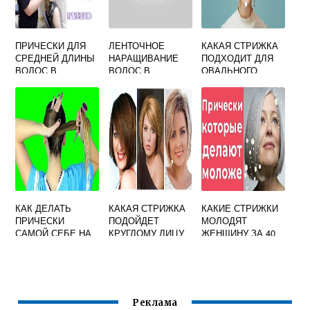
ПРИЧЕСКИ ДЛЯ
ЛЕНТОЧНОЕ
КАКАЯ СТРИЖКА
СРЕДНЕЙ ДЛИНЫ
НАРАЩИВАНИЕ
ПОДХОДИТ ДЛЯ
ВОЛОС В
ВОЛОС В
ОВАЛЬНОГО
ДОМАШНИХ
ДОМАШНИХ
ЛИЦА
УСЛОВИЯХ
УСЛОВИЯХ
САМОЙ СЕБЕ
КАК ДЕЛАТЬ
КАКАЯ СТРИЖКА
КАКИЕ СТРИЖКИ
ПРИЧЕСКИ
ПОДОЙДЕТ
МОЛОДЯТ
САМОЙ СЕБЕ НА
КРУГЛОМУ ЛИЦУ
ЖЕНЩИНУ ЗА 40
СРЕДНИЕ
ВОЛОСЫ ВИДЕО
ДЛЯ
НАЧИНАЮЩИХ
Реклама