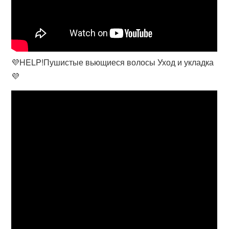
💜HELP!Пушистые вьющиеся волосы Уход и укладка
💜