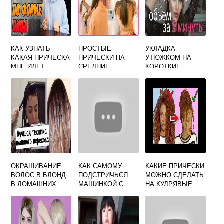
КАК УЗНАТЬ
ПРОСТЫЕ
УКЛАДКА
КАКАЯ ПРИЧЕСКА
ПРИЧЕСКИ НА
УТЮЖКОМ НА
МНЕ ИДЕТ
СРЕДНИЕ
КОРОТКИЕ
ВОЛОСЫ СВОИМИ
ВОЛОСЫ В
РУКАМИ
ДОМАШНИХ
УСЛОВИЯХ
ОКРАШИВАНИЕ
КАК САМОМУ
КАКИЕ ПРИЧЕСКИ
ВОЛОС В БЛОНД
ПОДСТРИЧЬСЯ
МОЖНО СДЕЛАТЬ
В ДОМАШНИХ
МАШИНКОЙ С
НА КУДРЯВЫЕ
УСЛОВИЯХ
НАСАДКАМИ
ВОЛОСЫ
ПАРНЮ