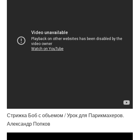
Стрижка Боб с объемом / Урок для Парикмахеров.
Александр Попков