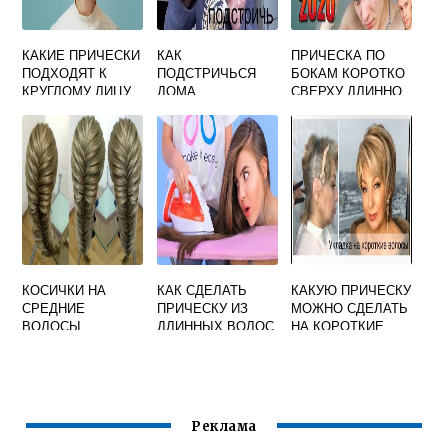
КАКИЕ ПРИЧЕСКИ
КАК
ПРИЧЕСКА ПО
ПОДХОДЯТ К
ПОДСТРИЧЬСЯ
БОКАМ КОРОТКО
КРУГЛОМУ ЛИЦУ
ДОМА
СВЕРХУ ДЛИННО
ДЕВУШКЕ
САМОСТОЯТЕЛЬН
МУЖСКАЯ КАК
О
НАЗЫВАЕТСЯ
КОСИЧКИ НА
КАК СДЕЛАТЬ
КАКУЮ ПРИЧЕСКУ
СРЕДНИЕ
ПРИЧЕСКУ ИЗ
МОЖНО СДЕЛАТЬ
ВОЛОСЫ
ДЛИННЫХ ВОЛОС
НА КОРОТКИЕ
ПОШАГОВО
ВОЛОСЫ НА
СВАДЬБУ
Реклама