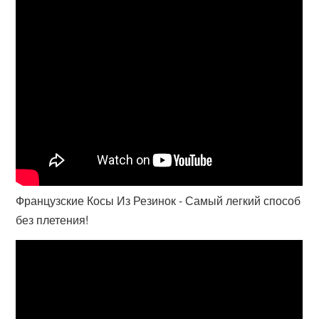
Французские Косы Из Резинок - Самый легкий способ
без плетения!