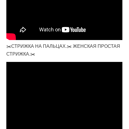
✂️СТРИЖКА НА ПАЛЬЦАХ.✂️ ЖЕНСКАЯ ПРОСТАЯ
СТРИЖКА.✂️