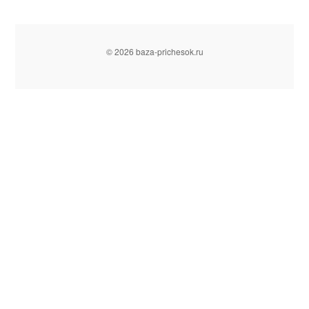
© 2026 baza-prichesok.ru