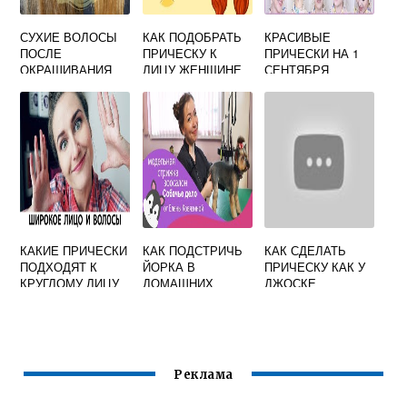
СУХИЕ ВОЛОСЫ
КАК ПОДОБРАТЬ
КРАСИВЫЕ
ПОСЛЕ
ПРИЧЕСКУ К
ПРИЧЕСКИ НА 1
ОКРАШИВАНИЯ
ЛИЦУ ЖЕНЩИНЕ
СЕНТЯБРЯ
ЧЕМ ЛЕЧИТЬ
НА КОМПЬЮТЕРЕ
ПОШАГОВО
КАКИЕ ПРИЧЕСКИ
КАК ПОДСТРИЧЬ
КАК СДЕЛАТЬ
ПОДХОДЯТ К
ЙОРКА В
ПРИЧЕСКУ КАК У
КРУГЛОМУ ЛИЦУ
ДОМАШНИХ
ДЖОСКЕ
ДЕВУШКЕ
УСЛОВИЯХ
ВИДЕО
Реклама