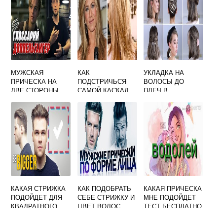
МУЖСКАЯ
КАК
УКЛАДКА НА
ПРИЧЕСКА НА
ПОДСТРИЧЬСЯ
ВОЛОСЫ ДО
ДВЕ СТОРОНЫ
САМОЙ КАСКАД
ПЛЕЧ В
КАК НАЗЫВАЕТСЯ
НА КОРОТКИЕ
ДОМАШНИХ
ВОЛОСЫ
УСЛОВИЯХ
КАКАЯ СТРИЖКА
КАК ПОДОБРАТЬ
КАКАЯ ПРИЧЕСКА
ПОДОЙДЕТ ДЛЯ
СЕБЕ СТРИЖКУ И
МНЕ ПОДОЙДЕТ
КВАДРАТНОГО
ЦВЕТ ВОЛОС
ТЕСТ БЕСПЛАТНО
ЛИЦА
ОНЛАЙН