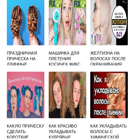
МИНУТ ЛЕГКИЕ
ОТ МАШИНКИ ДЛЯ
КРАСИВЫЕ
СТРИЖКИ ЛЮДЕЙ
ПРАЗДНИЧНАЯ
МАШИНКА ДЛЯ
ЖЕЛТИЗНА НА
ПРИЧЕСКА НА
ПЛЕТЕНИЯ
ВОЛОСАХ ПОСЛЕ
ДЛИННЫЕ
КОСИЧЕК ФИКС
ОКРАШИВАНИЯ
ВОЛОСЫ СВОИМИ
ПРАЙС КАК
КАК УБРАТЬ
РУКАМИ
ПОЛЬЗОВАТЬСЯ
КАКУЮ ПРИЧЕСКУ
КАК КРАСИВО
КАК УКЛАДЫВАТЬ
СДЕЛАТЬ
УКЛАДЫВАТЬ
ВОЛОСЫ С
КОРОТКИЕ
КУДРЯВЫЕ
ХИМИЧЕСКОЙ