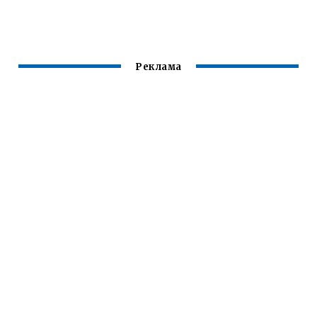
ВОЛОСЫ САМОЙ
ВОЛОСЫ
ЗАВИВКОЙ
Реклама