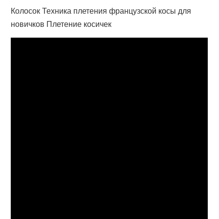
Колосок Техника плетения французской косы для
новичков Плетение косичек