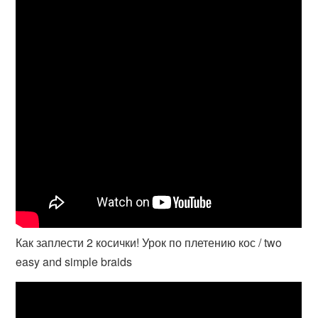
Как заплести 2 косички! Урок по плетению кос / two
easy and simple braids