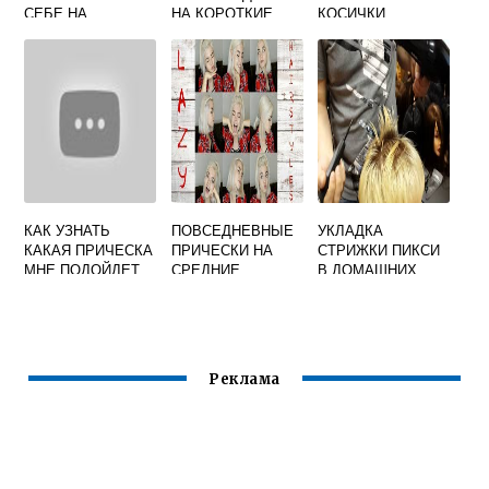
СЕБЕ НА
НА КОРОТКИЕ
КОСИЧКИ
СРЕДНИЕ
ВОЛОСЫ НА
СВАДЬБУ
КАК УЗНАТЬ
ПОВСЕДНЕВНЫЕ
УКЛАДКА
КАКАЯ ПРИЧЕСКА
ПРИЧЕСКИ НА
СТРИЖКИ ПИКСИ
МНЕ ПОДОЙДЕТ
СРЕДНИЕ
В ДОМАШНИХ
МУЖСКАЯ
ВОЛОСЫ СВОИМИ
УСЛОВИЯХ
РУКАМИ
САМОЙ СЕБЕ
Реклама