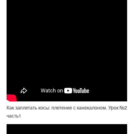
Как заплетать косы: плетение с канекалоном. Урок №2
часть1