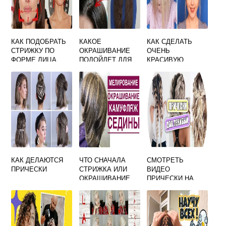
КАК ПОДОБРАТЬ
КАКОЕ
КАК СДЕЛАТЬ
СТРИЖКУ ПО
ОКРАШИВАНИЕ
ОЧЕНЬ
ФОРМЕ ЛИЦА
ПОДОЙДЕТ ДЛЯ
КРАСИВУЮ
ЖЕНСКУЮ
СЕДЫХ ВОЛОС
ПРИЧЕСКУ
ОНЛАЙН НА
ТЕЛЕФОНЕ
КАК ДЕЛАЮТСЯ
ЧТО СНАЧАЛА
СМОТРЕТЬ
ПРИЧЕСКИ
СТРИЖКА ИЛИ
ВИДЕО
ОКРАШИВАНИЕ
ПРИЧЕСКИ НА
ВОЛОС
ДЛИННЫЕ
ВОЛОСЫ