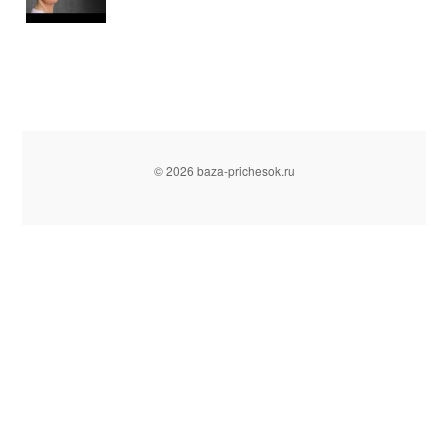
© 2026 baza-prichesok.ru