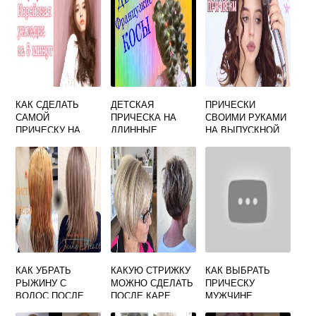
КАК СДЕЛАТЬ
ДЕТСКАЯ
ПРИЧЕСКИ
САМОЙ
ПРИЧЕСКА НА
СВОИМИ РУКАМИ
ПРИЧЕСКУ НА
ДЛИННЫЕ
НА ВЫПУСКНОЙ
СРЕДНИЕ
ВОЛОСЫ СВОИМИ
ВОЛОСЫ В
РУКАМИ
ДОМАШНИХ
УСЛОВИЯХ
КАК УБРАТЬ
КАКУЮ СТРИЖКУ
КАК ВЫБРАТЬ
РЫЖИНУ С
МОЖНО СДЕЛАТЬ
ПРИЧЕСКУ
ВОЛОС ПОСЛЕ
ПОСЛЕ КАРЕ
МУЖЧИНЕ
ОКРАШИВАНИЯ В
ОНЛАЙН