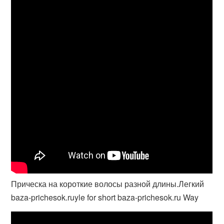
Прическа на короткие волосы разной длины.Легкий
baza-prichesok.ruyle for short baza-prichesok.ru Way