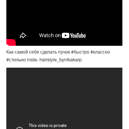
Как самой себе сделать пучок #быстро #классно
#стильно insta- hairstyle_bynikakarp