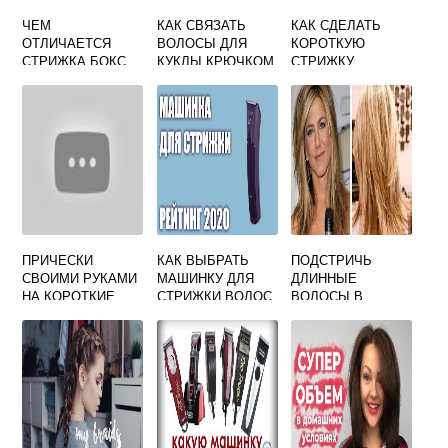
ЧЕМ
КАК СВЯЗАТЬ
КАК СДЕЛАТЬ
ОТЛИЧАЕТСЯ
ВОЛОСЫ ДЛЯ
КОРОТКУЮ
СТРИЖКА БОКС
КУКЛЫ КРЮЧКОМ
СТРИЖКУ
ОТ ПОЛУБОКСА
СХЕМЫ И
ЖЕНЩИНЕ В
ОПИСАНИЕ
ДОМАШНИХ
УСЛОВИЯХ
ПОШАГОВОЕ
ВИДЕО
ПРИЧЕСКИ
КАК ВЫБРАТЬ
ПОДСТРИЧЬ
СВОИМИ РУКАМИ
МАШИНКУ ДЛЯ
ДЛИННЫЕ
НА КОРОТКИЕ
СТРИЖКИ ВОЛОС
ВОЛОСЫ В
ВОЛОСЫ
В ДОМАШНИХ
ДОМАШНИХ
УСЛОВИЯХ
УСЛОВИЯХ
РЕЙТИНГ