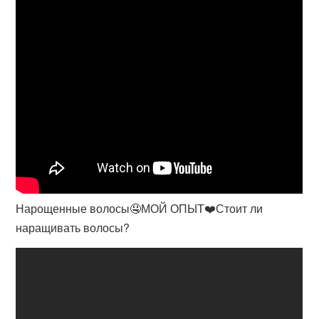
Нарощенные волосы🤤МОЙ ОПЫТ❤️Стоит ли
наращивать волосы?