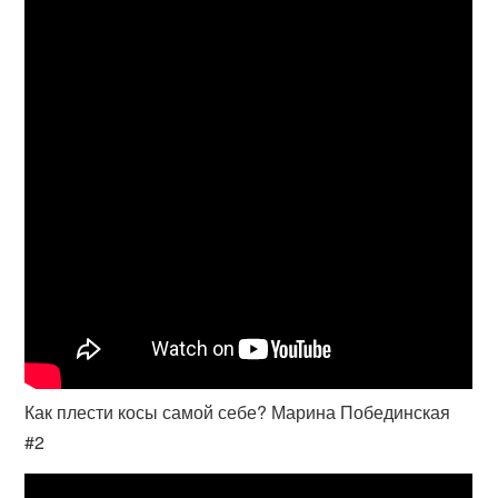
Как плести косы самой себе? Марина Побединская
#2