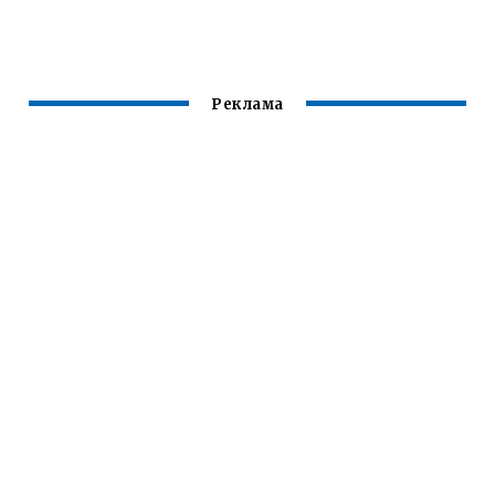
КАЖДЫЙ ДЕНЬ
ОНЛАЙН
ВИДЕО
БЕСПЛАТНО
Реклама