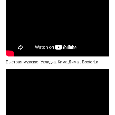
Быстрая мужская Укладка. Кима Дима . BoxterLa