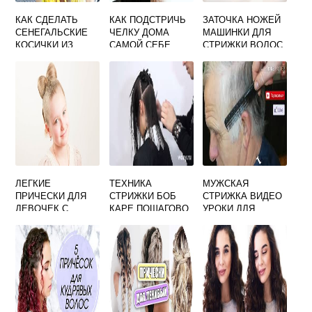
КАК СДЕЛАТЬ
КАК ПОДСТРИЧЬ
ЗАТОЧКА НОЖЕЙ
СЕНЕГАЛЬСКИЕ
ЧЕЛКУ ДОМА
МАШИНКИ ДЛЯ
КОСИЧКИ ИЗ
САМОЙ СЕБЕ
СТРИЖКИ ВОЛОС
КАНЕКАЛОНА
В ДОМАШНИХ
УСЛОВИЯХ
ВИДЕО
ЛЕГКИЕ
ТЕХНИКА
МУЖСКАЯ
ПРИЧЕСКИ ДЛЯ
СТРИЖКИ БОБ
СТРИЖКА ВИДЕО
ДЕВОЧЕК С
КАРЕ ПОШАГОВО
УРОКИ ДЛЯ
ДЛИННЫМИ
НА СРЕДНИЕ
НАЧИНАЮЩИХ
ВОЛОСАМИ
ВОЛОСЫ
МАШИНКОЙ
ПОШАГОВО
ПЕРЕХОД