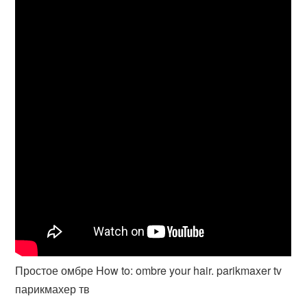
Простое омбре How to: ombre your hair. parikmaxer tv
парикмахер тв