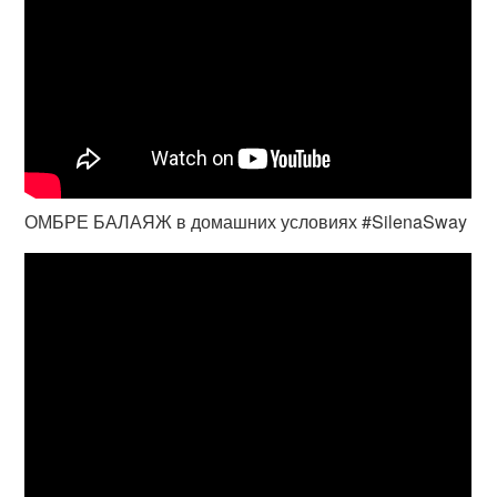
ОМБРЕ БАЛАЯЖ в домашних условиях #SilenaSway