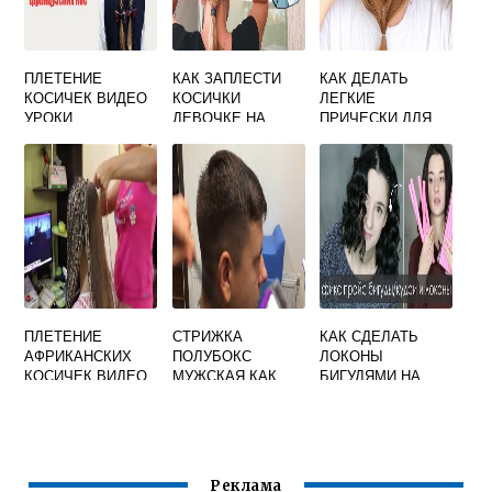
ПЛЕТЕНИЕ
КАК ЗАПЛЕСТИ
КАК ДЕЛАТЬ
КОСИЧЕК ВИДЕО
КОСИЧКИ
ЛЕГКИЕ
УРОКИ
ДЕВОЧКЕ НА
ПРИЧЕСКИ ДЛЯ
СМОТРЕТЬ
КОРОТКИЕ
ДЕВОЧЕК
ВОЛОСЫ ДЛЯ
НАЧИНАЮЩИХ
ПЛЕТЕНИЕ
СТРИЖКА
КАК СДЕЛАТЬ
АФРИКАНСКИХ
ПОЛУБОКС
ЛОКОНЫ
КОСИЧЕК ВИДЕО
МУЖСКАЯ КАК
БИГУДЯМИ НА
СТРИЧЬ
СРЕДНИЕ
ВОЛОСЫ
Реклама