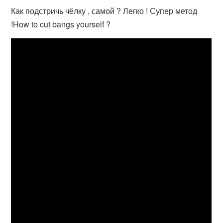
Как подстричь чёлку , самой ? Легко ! Супер метод
!How to cut bangs yourself ?