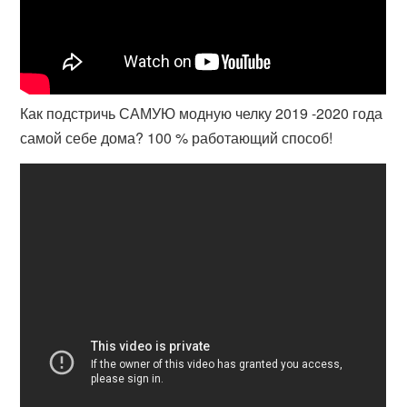
Как подстричь САМУЮ модную челку 2019 -2020 года
самой себе дома? 100 % работающий способ!