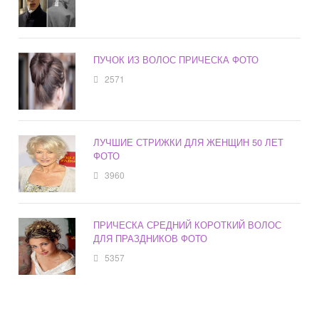
ПУЧОК ИЗ ВОЛОС ПРИЧЕСКА ФОТО
2571
ЛУЧШИЕ СТРИЖКИ ДЛЯ ЖЕНЩИН 50 ЛЕТ
ФОТО
3960
ПРИЧЕСКА СРЕДНИЙ КОРОТКИЙ ВОЛОС
ДЛЯ ПРАЗДНИКОВ ФОТО
5357