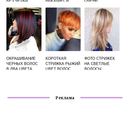
БЕЗ ЧЕЛКИ
ВЬЮЩИЕСЯ
ОЧЕНЬ
ВОЛОСЫ ФОТО
КОРОТКИЕ
ВОЛОСЫ ФОТО
ОКРАШИВАНИЕ
КОРОТКАЯ
ФОТО СТРИЖЕК
ЧЕРНЫХ ВОЛОС
СТРИЖКА РЫЖИЙ
НА СВЕТЛЫЕ
В ДВА ЦВЕТА
ЦВЕТ ВОЛОС
ВОЛОСЫ
ФОТО
ФОТО
СРЕДНЕЙ ДЛИНЫ
Реклама