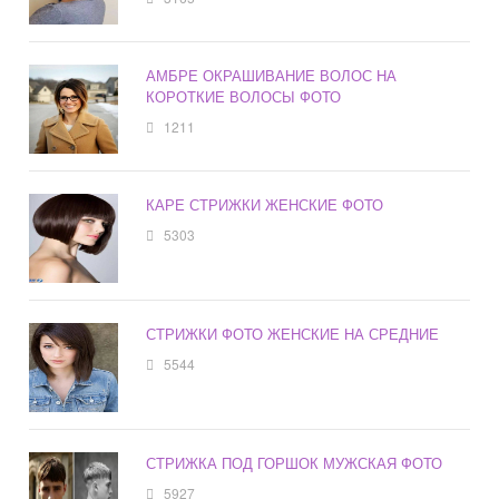
АМБРЕ ОКРАШИВАНИЕ ВОЛОС НА
КОРОТКИЕ ВОЛОСЫ ФОТО
1211
КАРЕ СТРИЖКИ ЖЕНСКИЕ ФОТО
5303
СТРИЖКИ ФОТО ЖЕНСКИЕ НА СРЕДНИЕ
5544
СТРИЖКА ПОД ГОРШОК МУЖСКАЯ ФОТО
5927