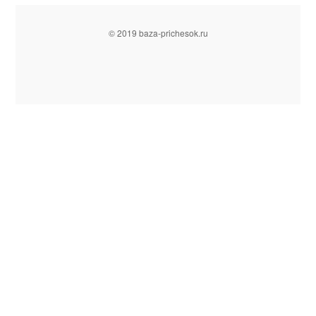
© 2019 baza-prichesok.ru