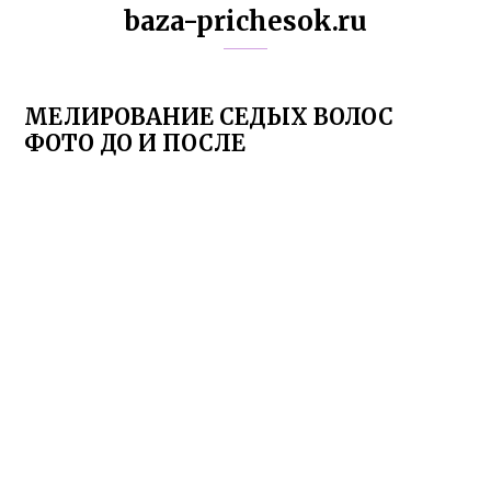
baza-prichesok.ru
МЕЛИРОВАНИЕ СЕДЫХ ВОЛОС
ФОТО ДО И ПОСЛЕ