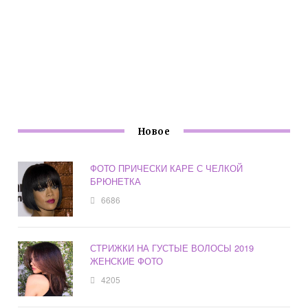
Новое
ФОТО ПРИЧЕСКИ КАРЕ С ЧЕЛКОЙ
БРЮНЕТКА
6686
СТРИЖКИ НА ГУСТЫЕ ВОЛОСЫ 2019
ЖЕНСКИЕ ФОТО
4205