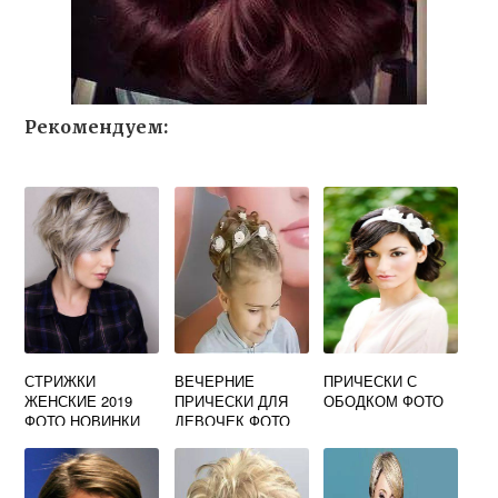
Рекомендуем:
СТРИЖКИ
ВЕЧЕРНИЕ
ПРИЧЕСКИ С
ЖЕНСКИЕ 2019
ПРИЧЕСКИ ДЛЯ
ОБОДКОМ ФОТО
ФОТО НОВИНКИ
ДЕВОЧЕК ФОТО