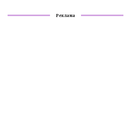
Реклама