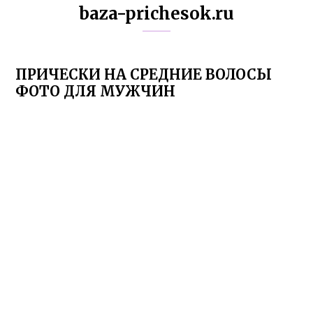
baza-prichesok.ru
ПРИЧЕСКИ НА СРЕДНИЕ ВОЛОСЫ
ФОТО ДЛЯ МУЖЧИН