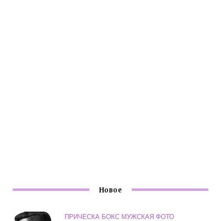
Новое
ПРИЧЕСКА БОКС МУЖСКАЯ ФОТО