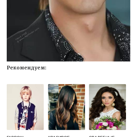
Рекомендуем: