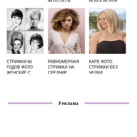
ФОТО ДО И
ВОЛОСЫ 2019
ПОСЛЕ
МОДНЫЕ ФОТО
СТРИЖКИ 60
РАВНОМЕРНАЯ
КАРЕ ФОТО
ГОДОВ ФОТО
СТРИЖКА НА
СТРИЖКИ БЕЗ
ЖЕНСКИЕ С
СРЕДНИЕ
ЧЕЛКИ
НАЗВАНИЕМ
ВОЛОСЫ ФОТО
БЛОНДИНКИ
Реклама