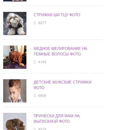
СТРИЖКИ ШИ ТЦУ ФОТО
6277
МЕДНОЕ МЕЛИРОВАНИЕ НА
ТЕМНЫЕ ВОЛОСЫ ФОТО
4149
ДЕТСКИЕ МУЖСКИЕ СТРИЖКИ
ФОТО
6900
ПРИЧЕСКИ ДЛЯ МАМ НА
ВЫПУСКНОЙ ФОТО
4579