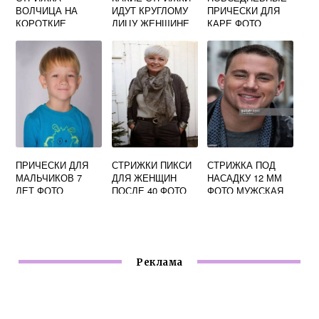
ВОЛЧИЦА НА
ИДУТ КРУГЛОМУ
ПРИЧЕСКИ ДЛЯ
КОРОТКИЕ
ЛИЦУ ЖЕНЩИНЕ
КАРЕ ФОТО
ВОЛОСЫ ФОТО
ФОТО
ПРИЧЕСКИ ДЛЯ
СТРИЖКИ ПИКСИ
СТРИЖКА ПОД
МАЛЬЧИКОВ 7
ДЛЯ ЖЕНЩИН
НАСАДКУ 12 ММ
ЛЕТ ФОТО
ПОСЛЕ 40 ФОТО
ФОТО МУЖСКАЯ
Реклама